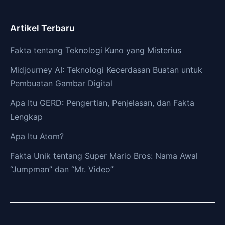
Artikel Terbaru
Fakta tentang Teknologi Kuno yang Misterius
Midjourney AI: Teknologi Kecerdasan Buatan untuk
Pembuatan Gambar Digital
Apa Itu GERD: Pengertian, Penjelasan, dan Fakta
Lengkap
Apa Itu Atom?
Fakta Unik tentang Super Mario Bros: Nama Awal
“Jumpman” dan “Mr. Video”