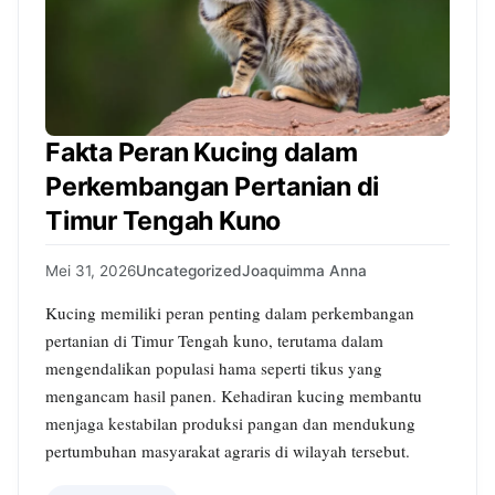
Fakta Peran Kucing dalam
Perkembangan Pertanian di
Timur Tengah Kuno
Mei 31, 2026
Uncategorized
Joaquimma Anna
Kucing memiliki peran penting dalam perkembangan
pertanian di Timur Tengah kuno, terutama dalam
mengendalikan populasi hama seperti tikus yang
mengancam hasil panen. Kehadiran kucing membantu
menjaga kestabilan produksi pangan dan mendukung
pertumbuhan masyarakat agraris di wilayah tersebut.