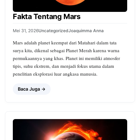
Fakta Tentang Mars
Mei 31, 2026
Uncategorized
Joaquimma Anna
Mars adalah planet keempat dari Matahari dalam tata
surya kita, dikenal sebagai Planet Merah karena warna
permukaannya yang khas. Planet ini memiliki atmosfer
tipis, suhu ekstrem, dan menjadi fokus utama dalam
penelitian eksplorasi luar angkasa manusia.
Baca Juga →