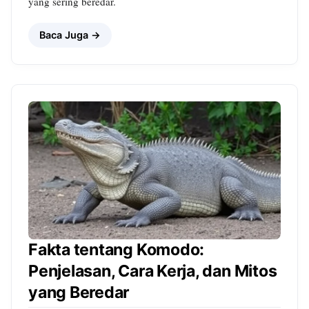
yang sering beredar.
Baca Juga →
Fakta tentang Komodo:
Penjelasan, Cara Kerja, dan Mitos
yang Beredar