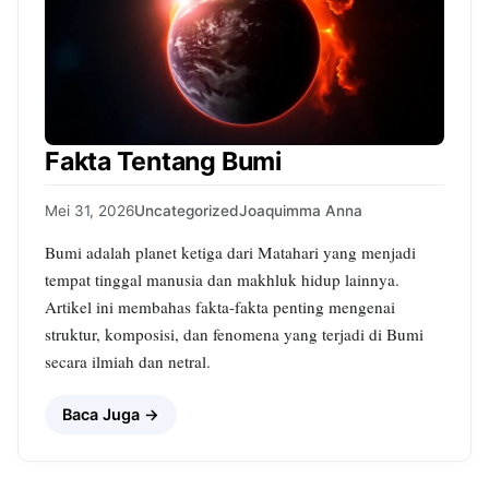
Fakta Tentang Bumi
Mei 31, 2026
Uncategorized
Joaquimma Anna
Bumi adalah planet ketiga dari Matahari yang menjadi
tempat tinggal manusia dan makhluk hidup lainnya.
Artikel ini membahas fakta-fakta penting mengenai
struktur, komposisi, dan fenomena yang terjadi di Bumi
secara ilmiah dan netral.
Baca Juga →