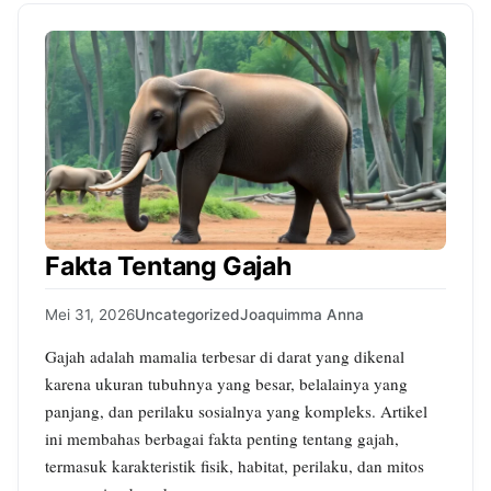
Fakta Tentang Gajah
Mei 31, 2026
Uncategorized
Joaquimma Anna
Gajah adalah mamalia terbesar di darat yang dikenal
karena ukuran tubuhnya yang besar, belalainya yang
panjang, dan perilaku sosialnya yang kompleks. Artikel
ini membahas berbagai fakta penting tentang gajah,
termasuk karakteristik fisik, habitat, perilaku, dan mitos