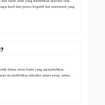
ari siklus tidur yang melibatkan aktivitas otak
bagai hasil dari proses kognitif dan emosional yang
i?
 listrik dalam awan badai yang menyebabkan
omena ini melibatkan interaksi antara awan, udara,