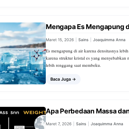
Mengapa Es Mengapung di
Maret 15, 2026
|
Sains
|
Joaquimma Anna
Es mengapung di air karena densitasnya lebih 
karena struktur kristal es yang menyebabkan 
lebih renggang saat membeku.
Baca Juga →
Apa Perbedaan Massa dan
Maret 7, 2026
|
Sains
|
Joaquimma Anna