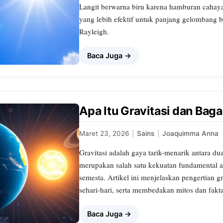
Langit berwarna biru karena hamburan cahaya
yang lebih efektif untuk panjang gelombang 
Rayleigh.
Baca Juga →
Apa Itu Gravitasi dan Bag
Maret 23, 2026
|
Sains
|
Joaquimma Anna
Gravitasi adalah gaya tarik-menarik antara d
merupakan salah satu kekuatan fundamental 
semesta. Artikel ini menjelaskan pengertian g
sehari-hari, serta membedakan mitos dan fakta 
Baca Juga →