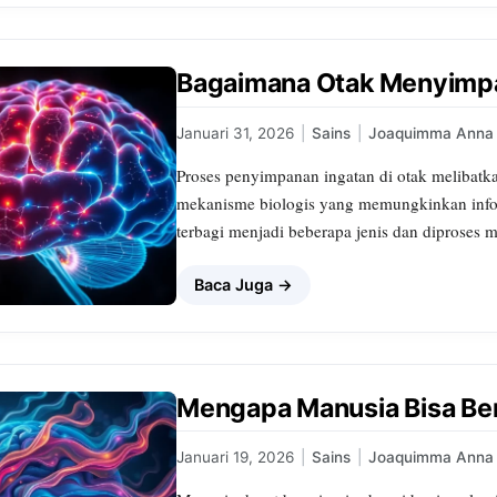
Bagaimana Otak Menyimpa
Januari 31, 2026
|
Sains
|
Joaquimma Anna
Proses penyimpanan ingatan di otak melibatka
mekanisme biologis yang memungkinkan infor
terbagi menjadi beberapa jenis dan diproses m
Baca Juga →
Mengapa Manusia Bisa Be
Januari 19, 2026
|
Sains
|
Joaquimma Anna