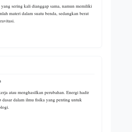
 yang sering kali dianggap sama, namun memiliki
lah materi dalam suatu benda, sedangkan berat
avitasi.
a
rja atau menghasilkan perubahan. Energi hadir
dasar dalam ilmu fisika yang penting untuk
logi.