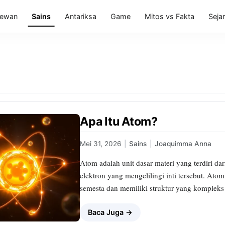
ewan
Sains
Antariksa
Game
Mitos vs Fakta
Seja
Apa Itu Atom?
Mei 31, 2026
|
Sains
|
Joaquimma Anna
Atom adalah unit dasar materi yang terdiri da
elektron yang mengelilingi inti tersebut. A
semesta dan memiliki struktur yang kompleks 
Baca Juga →