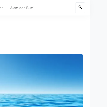
🔍
rah
Alam dan Bumi