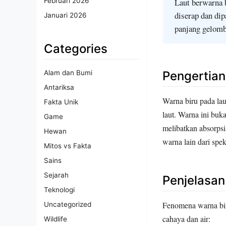
Laut berwarna 
Februari 2026
diserap dan di
Januari 2026
panjang gelomb
Categories
Pengertian
Alam dan Bumi
Antariksa
Warna biru pada lau
Fakta Unik
laut. Warna ini buk
Game
melibatkan absorps
Hewan
warna lain dari spe
Mitos vs Fakta
Sains
Sejarah
Penjelasa
Teknologi
Fenomena warna biru
Uncategorized
cahaya dan air:
Wildlife