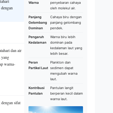
tahari
Warna
penyebaran cahaya
u dengan
oleh molekul air.
Panjang
Cahaya biru dengan
Gelombang
panjang gelombang
Dominan
pendek.
Pengaruh
Warna biru lebih
Kedalaman
dominan pada
kedalaman laut yang
tahari dan air
lebih besar.
a yang
Peran
Plankton dan
ap warna-
Partikel Laut
sedimen dapat
mengubah warna
laut.
Kontribusi
Pantulan langit
Pantulan
berperan kecil dalam
warna laut.
 dengan sifat