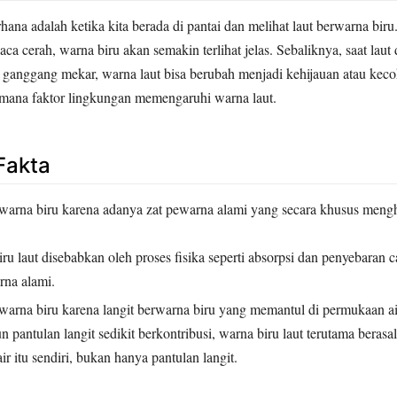
ana adalah ketika kita berada di pantai dan melihat laut berwarna biru. 
aca cerah, warna biru akan semakin terlihat jelas. Sebaliknya, saat laut
i ganggang mekar, warna laut bisa berubah menjadi kehijauan atau keco
ana faktor lingkungan memengaruhi warna laut.
Fakta
warna biru karena adanya zat pewarna alami yang secara khusus meng
ru laut disebabkan oleh proses fisika seperti absorpsi dan penyebaran 
rna alami.
warna biru karena langit berwarna biru yang memantul di permukaan ai
pantulan langit sedikit berkontribusi, warna biru laut terutama berasal 
r itu sendiri, bukan hanya pantulan langit.