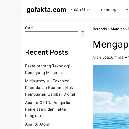
gofakta.com
Fakta Unik
Teknologi
H
Cari
Beranda
›
Alam dan 
Cari
Mengapa
Recent Posts
Oleh
Joaquimma A
Fakta tentang Teknologi
Kuno yang Misterius
Midjourney AI: Teknologi
Kecerdasan Buatan untuk
Pembuatan Gambar Digital
Apa Itu GERD: Pengertian,
Penjelasan, dan Fakta
Lengkap
Apa Itu Atom?