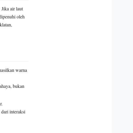
Jika air laut
 dipenuhi oleh
klatan,
hasilkan warna
cahaya, bukan
r.
dari interaksi