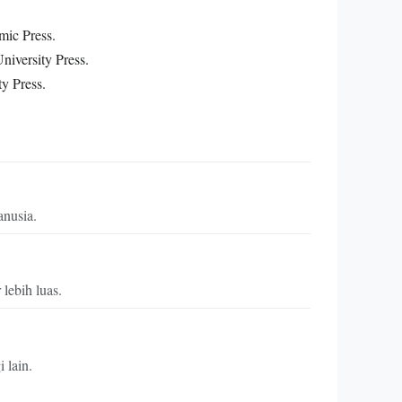
mic Press.
niversity Press.
ty Press.
anusia.
lebih luas.
 lain.