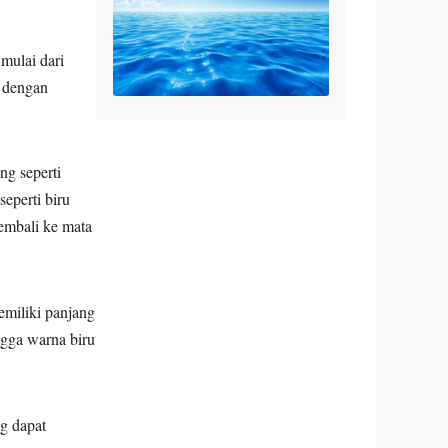
mulai dari
a dengan
g seperti
eperti biru
kembali ke mata
emiliki panjang
ngga warna biru
g dapat