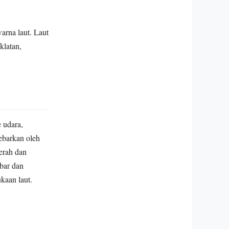
arna laut. Laut
klatan,
 udara,
ebarkan oleh
erah dan
bar dan
kaan laut.