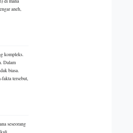
n) di mana
dengar aneh,
ang kompleks.
ga. Dalam
idak biasa.
fakta tersebut,
mana seseorang
kali.