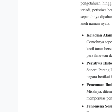
pengetahuan, hingga
terjadi, peristiwa 
sepenuhnya dipaham
aneh namun nyata:
Kejadian Alam
Contohnya seper
kecil turun ber
para ilmuwan da
Peristiwa Histo
Seperti Perang 
negara bertikai
Penemuan Ilmi
Misalnya, ditem
memperluas pem
Fenomena Sosi