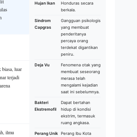
lit
Hujan Ikan
Honduras secara
ulas
berkala.
n
Sindrom
Gangguan psikologis
Capgras
yang membuat
penderitanya
percaya orang
terdekat digantikan
peniru.
Deja Vu
Fenomena otak yang
 biasa, luar
membuat seseorang
nar terjadi
merasa telah
karena
mengalami kejadian
saat ini sebelumnya.
Bakteri
Dapat bertahan
Ekstremofil
hidup di kondisi
ekstrim, termasuk
ruang angkasa.
ah, ilmu
Perang Unik
Perang Ibu Kota