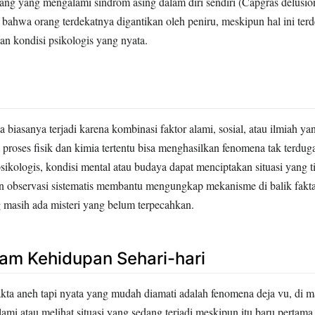
rang yang mengalami sindrom asing dalam diri sendiri (Capgras delusio
 bahwa orang terdekatnya digantikan oleh peniru, meskipun hal ini ter
 kondisi psikologis yang nyata.
a biasanya terjadi karena kombinasi faktor alami, sosial, atau ilmiah y
 proses fisik dan kimia tertentu bisa menghasilkan fenomena tak terdu
psikologis, kondisi mental atau budaya dapat menciptakan situasi yang t
an observasi sistematis membantu mengungkap mekanisme di balik fakta-
 masih ada misteri yang belum terpecahkan.
am Kehidupan Sehari-hari
akta aneh tapi nyata yang mudah diamati adalah fenomena deja vu, di 
ami atau melihat situasi yang sedang terjadi meskipun itu baru pertama 