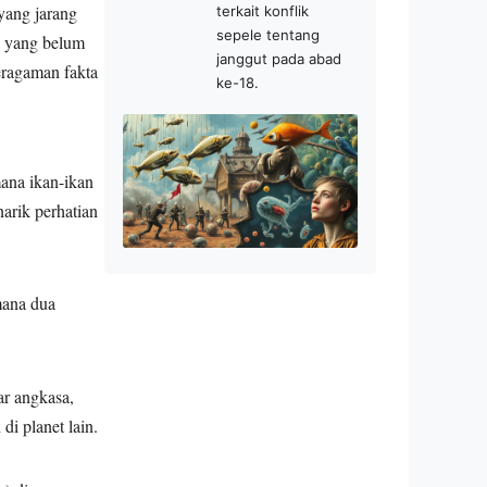
yang jarang
terkait konflik
sepele tentang
an yang belum
janggut pada abad
eragaman fakta
ke-18.
mana ikan-ikan
arik perhatian
mana dua
ar angkasa,
i planet lain.