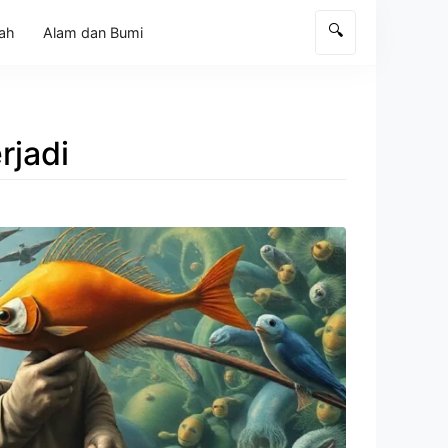
🔍
rah
Alam dan Bumi
rjadi