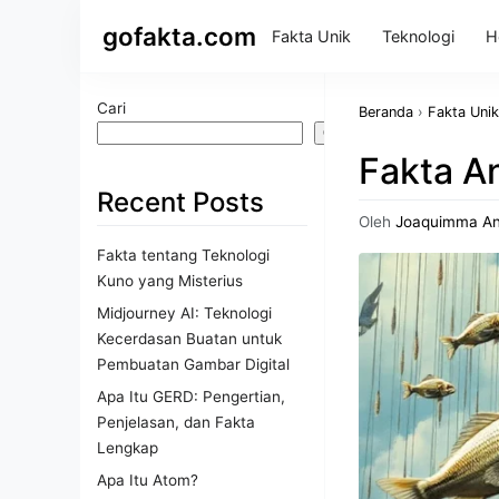
gofakta.com
Fakta Unik
Teknologi
H
Cari
Beranda
›
Fakta Unik
Cari
Fakta An
Recent Posts
Oleh
Joaquimma A
Fakta tentang Teknologi
Kuno yang Misterius
Midjourney AI: Teknologi
Kecerdasan Buatan untuk
Pembuatan Gambar Digital
Apa Itu GERD: Pengertian,
Penjelasan, dan Fakta
Lengkap
Apa Itu Atom?