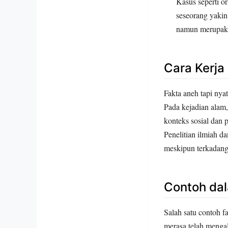
Kasus seperti o
seseorang yakin
namun merupakan
Cara Kerja
Fakta aneh tapi nyat
Pada kejadian alam,
konteks sosial dan 
Penelitian ilmiah d
meskipun terkadang
Contoh dal
Salah satu contoh f
merasa telah mengal