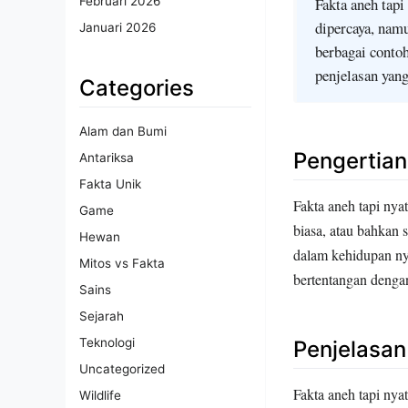
Fakta aneh tapi
Februari 2026
dipercaya, namu
Januari 2026
berbagai conto
penjelasan yang
Categories
Alam dan Bumi
Pengertian
Antariksa
Fakta Unik
Fakta aneh tapi nya
Game
biasa, atau bahkan s
Hewan
dalam kehidupan nya
Mitos vs Fakta
bertentangan denga
Sains
Sejarah
Teknologi
Penjelasa
Uncategorized
Fakta aneh tapi nya
Wildlife