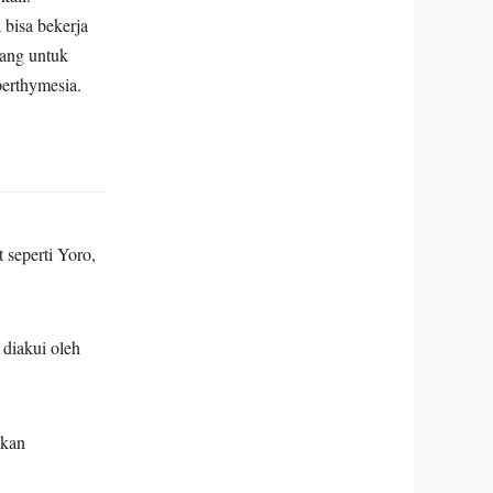
bisa bekerja
rang untuk
perthymesia.
 seperti Yoro,
diakui oleh
ukan