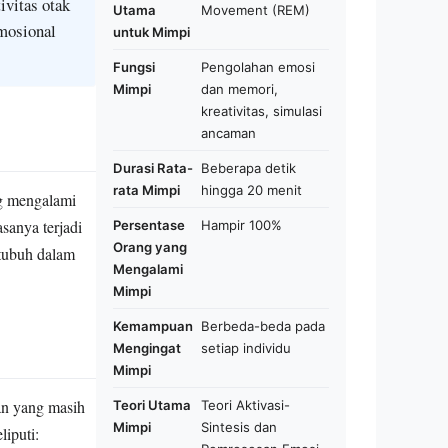
ivitas otak
Utama
Movement (REM)
emosional
untuk Mimpi
Fungsi
Pengolahan emosi
Mimpi
dan memori,
kreativitas, simulasi
ancaman
Durasi Rata-
Beberapa detik
rata Mimpi
hingga 20 menit
ng mengalami
sanya terjadi
Persentase
Hampir 100%
Orang yang
 tubuh dalam
Mengalami
Mimpi
Kemampuan
Berbeda-beda pada
Mengingat
setiap individu
Mimpi
an yang masih
Teori Utama
Teori Aktivasi-
Mimpi
Sintesis dan
liputi: