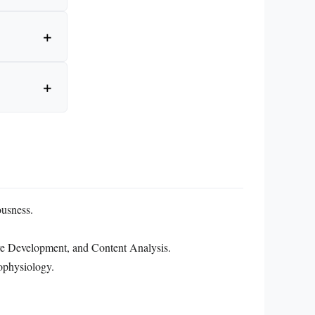
usness.
ve Development, and Content Analysis.
ophysiology.