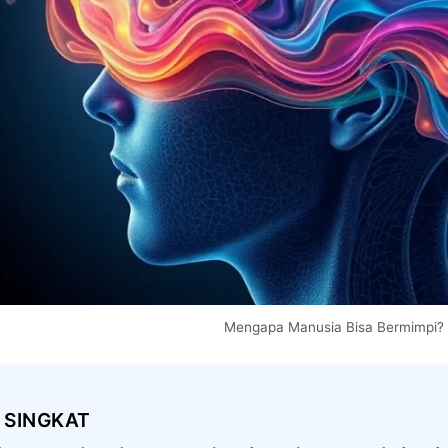
Mengapa Manusia Bisa Bermimpi?
 SINGKAT