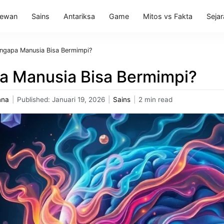
ewan
Sains
Antariksa
Game
Mitos vs Fakta
Seja
ngapa Manusia Bisa Bermimpi?
 Manusia Bisa Bermimpi?
nna
|
Published:
Januari 19, 2026
|
Sains
|
2 min read