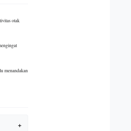
ivitas otak
mengingat
alu menandakan