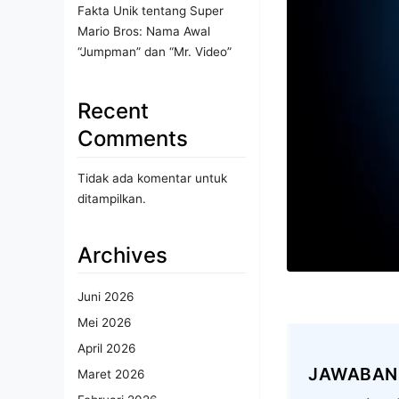
Fakta Unik tentang Super
Mario Bros: Nama Awal
“Jumpman” dan “Mr. Video”
Recent
Comments
Tidak ada komentar untuk
ditampilkan.
Archives
Juni 2026
Mei 2026
April 2026
JAWABAN
Maret 2026