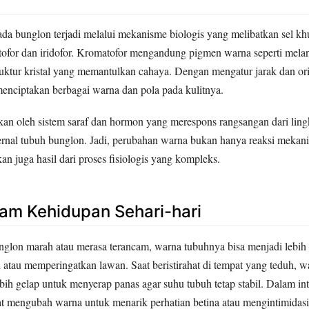
a bunglon terjadi melalui mekanisme biologis yang melibatkan sel khu
tofor dan iridofor. Kromatofor mengandung pigmen warna seperti mela
truktur kristal yang memantulkan cahaya. Dengan mengatur jarak dan orie
menciptakan berbagai warna dan pola pada kulitnya.
ikan oleh sistem saraf dan hormon yang merespons rangsangan dari lin
ernal tubuh bunglon. Jadi, perubahan warna bukan hanya reaksi mekani
an juga hasil dari proses fisiologis yang kompleks.
am Kehidupan Sehari-hari
nglon marah atau merasa terancam, warna tubuhnya bisa menjadi lebih
atau memperingatkan lawan. Saat beristirahat di tempat yang teduh, 
ih gelap untuk menyerap panas agar suhu tubuh tetap stabil. Dalam inte
t mengubah warna untuk menarik perhatian betina atau mengintimidasi 