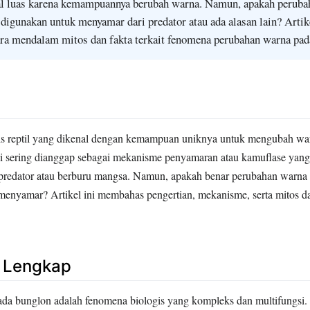
l luas karena kemampuannya berubah warna. Namun, apakah peruba
 digunakan untuk menyamar dari predator atau ada alasan lain? Artike
a mendalam mitos dan fakta terkait fenomena perubahan warna pad
is reptil yang dikenal dengan kemampuan uniknya untuk mengubah war
i sering dianggap sebagai mekanisme penyamaran atau kamuflase yan
predator atau berburu mangsa. Namun, apakah benar perubahan warna
enyamar? Artikel ini membahas pengertian, mekanisme, serta mitos dan
n Lengkap
da bunglon adalah fenomena biologis yang kompleks dan multifungsi. 