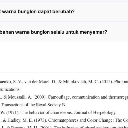
t warna bunglon dapat berubah?
bahan warna bunglon selalu untuk menyamar?
 Saenko, S. V., van der Marel, D., & Milinkovitch, M. C. (2015). Photon
unications.
., & Moussalli, A. (2009). Camouflage, communication and thermoregul
 Transactions of the Royal Society B.
W. (1971). The behavior of chameleons. Journal of Herpetology.
T., & Hadley, M. E. (1973). Chromatophores and Color Change: The Co
 J., & Persons, M. H. (2001). The influence of visual ecology on the b