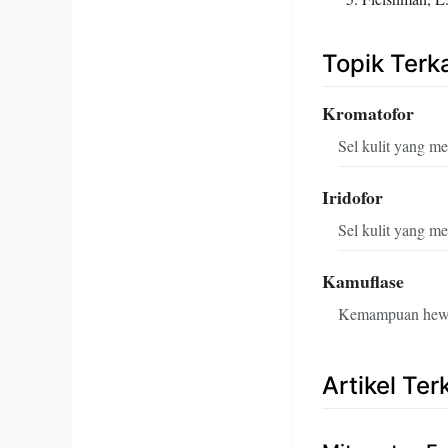
Topik Terka
Kromatofor
Sel kulit yang m
Iridofor
Sel kulit yang m
Kamuflase
Kemampuan hewan 
Artikel Ter