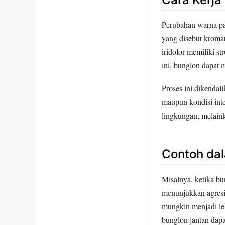
Perubahan warna pad
yang disebut kroma
iridofor memiliki s
ini, bunglon dapat 
Proses ini dikendal
maupun kondisi int
lingkungan, melaink
Contoh dal
Misalnya, ketika bu
menunjukkan agresi 
mungkin menjadi leb
bunglon jantan dapa