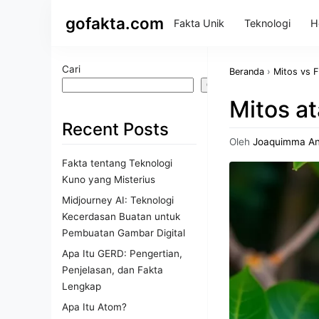
gofakta.com
Fakta Unik
Teknologi
H
Cari
Beranda
›
Mitos vs 
Cari
Mitos a
Recent Posts
Oleh
Joaquimma A
Fakta tentang Teknologi
Kuno yang Misterius
Midjourney AI: Teknologi
Kecerdasan Buatan untuk
Pembuatan Gambar Digital
Apa Itu GERD: Pengertian,
Penjelasan, dan Fakta
Lengkap
Apa Itu Atom?