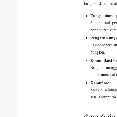
bunglon dapat berub
Fungsi utama 
Selain untuk pe
pengaturan suhu 
Pengaruh ling
Faktor seperti 
bunglon.
Komunikasi sos
Bunglon menggu
untuk menakut-n
Kamuflase:
Meskipun bungl
selalu sempurna
Cara Kerja