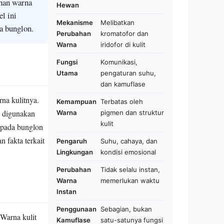
han warna
Hewan
l ini
Mekanisme
Melibatkan
a bunglon.
Perubahan
kromatofor dan
Warna
iridofor di kulit
Fungsi
Komunikasi,
Utama
pengaturan suhu,
dan kamuflase
na kulitnya.
Kemampuan
Terbatas oleh
g digunakan
Warna
pigmen dan struktur
kulit
 pada bunglon
 fakta terkait
Pengaruh
Suhu, cahaya, dan
Lingkungan
kondisi emosional
Perubahan
Tidak selalu instan,
Warna
memerlukan waktu
Instan
Penggunaan
Sebagian, bukan
Warna kulit
Kamuflase
satu-satunya fungsi