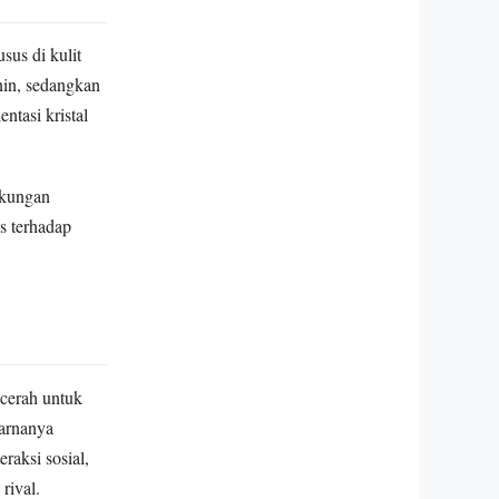
sus di kulit
nin, sedangkan
ntasi kristal
gkungan
s terhadap
 cerah untuk
warnanya
raksi sosial,
rival.