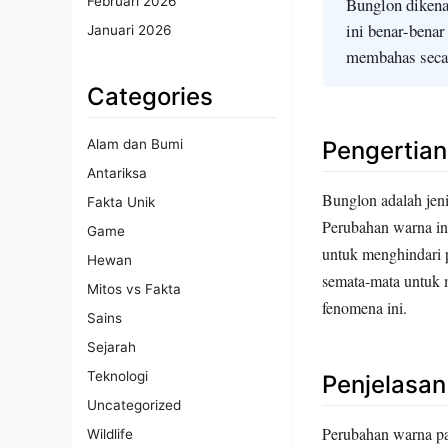
Bunglon dikena
Februari 2026
ini benar-benar
Januari 2026
membahas secar
Categories
Pengertian
Alam dan Bumi
Antariksa
Bunglon adalah jen
Fakta Unik
Perubahan warna in
Game
untuk menghindari 
Hewan
semata-mata untuk m
Mitos vs Fakta
fenomena ini.
Sains
Sejarah
Teknologi
Penjelasa
Uncategorized
Perubahan warna pa
Wildlife