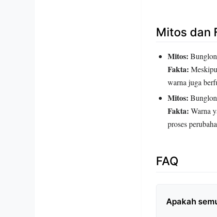
Mitos dan 
Mitos:
Bunglon s
Fakta:
Meskipun
warna juga berf
Mitos:
Bunglon 
Fakta:
Warna yan
proses perubaha
FAQ
Apakah semu