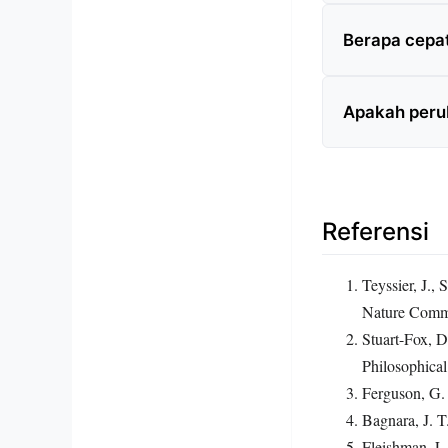
Berapa cepa
Apakah peru
Referensi
Teyssier, J.,
Nature Comm
Stuart-Fox, D
Philosophical
Ferguson, G. 
Bagnara, J. 
Fleishman, L.