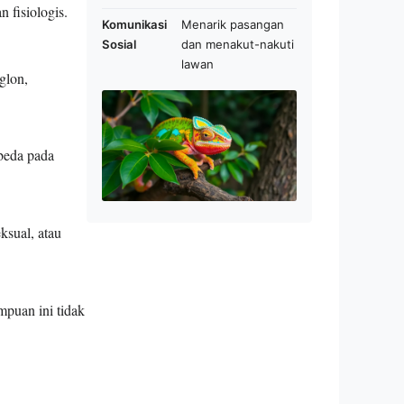
 fisiologis.
Komunikasi
Menarik pasangan
Sosial
dan menakut-nakuti
lawan
glon,
beda pada
sual, atau
puan ini tidak